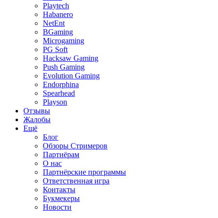
Playtech
Habanero
NetEnt
BGaming
Microgaming
PG Soft
Hacksaw Gaming
Push Gaming
Evolution Gaming
Endorphina
Spearhead
Playson
Отзывы
Жалобы
Ещё
Блог
Обзоры Стримеров
Партнёрам
О нас
Партнёрские программы
Ответственная игра
Контакты
Букмекеры
Новости