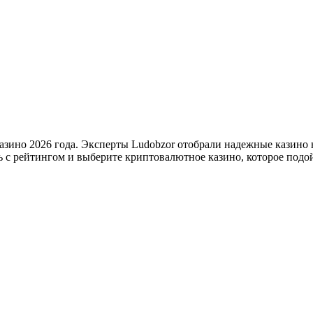
казино 2026 года. Эксперты Ludobzor отобрали надежные казин
ь с рейтингом и выберите криптовалютное казино, которое подо