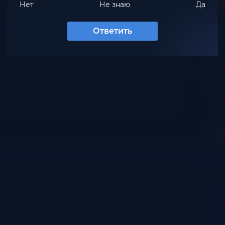
Нет
Не знаю
Да
LUDOBZOR
Перейти в казино
Ответить
всего мира. В библиотеке — несколько тысяч
Обзор казино
ерами. Бонусы, турниры и джекпоты меняются на
ействующей лицензии: ни российской, ни
ерждены). Площадка базируется в офшоре,
 высоки, а защитить свои права в спорной