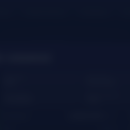
нусы
Игровые автоматы
Провайдеры
Отз
н казино
Основано
Лицензия
2020
Отсутствует
Мин. вывод
Вывод средств
LUDOBZOR
1-48ч.
Провайдеры:
+2
ENG
ES
Языки: