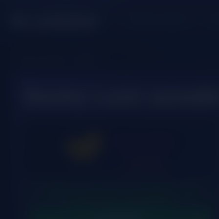
Рейтинг казино
Бо
Главная
→
Рейтинг казино
Ducky Luck онлай
500% от депозита до $2500 + 150
бесплатных вращений
LUDOBZOR