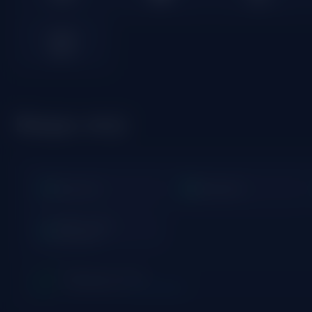
Виды игр
Baccarat
Blackjack
Игры с live-
дилером
Реальные игры
Проверено
GameCheck