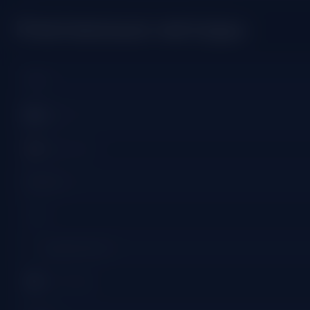
Платежные методы
Тип
Visa
Mastercard
Maestro
ACH
Google Pay Alt
CembraPay