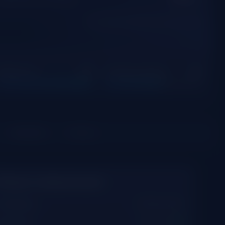
Последнее обновление:
05.08.2026
Выбор игр
Отзывы игроков
Жалобы
Слоты
Общая информация
латформа
Собственная
ицензии
Отсутствует