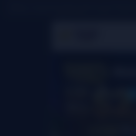
Первое пополнение может принести до 500% бону
турниры и акции поддерживают интерес на диста