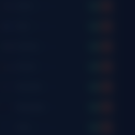
JetTon
Brillx
FizzSlots
Friends
Раменбет
Эльдорадо
Volna