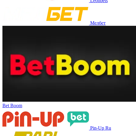
Leonbets
Мелбет
Bet Boom
Pin-Up Ru