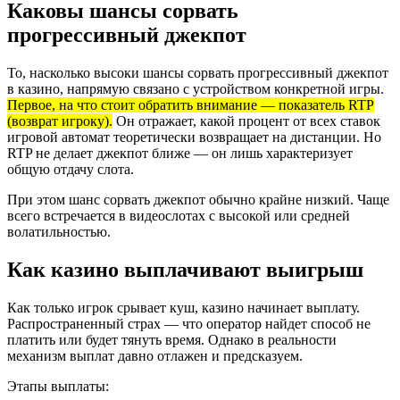
Каковы шансы сорвать
прогрессивный джекпот
То, насколько высоки шансы сорвать прогрессивный джекпот
в казино, напрямую связано с устройством конкретной игры.
Первое, на что стоит обратить внимание — показатель RTP
(возврат игроку).
Он отражает, какой процент от всех ставок
игровой автомат теоретически возвращает на дистанции. Но
RTP не делает джекпот ближе — он лишь характеризует
общую отдачу слота.
При этом шанс сорвать джекпот обычно крайне низкий. Чаще
всего встречается в видеослотах с высокой или средней
волатильностью.
Как казино выплачивают выигрыш
Как только игрок срывает куш, казино начинает выплату.
Распространенный страх — что оператор найдет способ не
платить или будет тянуть время. Однако в реальности
механизм выплат давно отлажен и предсказуем.
Этапы выплаты: