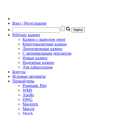
Вход / Регистрация
Найти
Рейтинг казино
Казино с выводом денег
Криптовалютные казино
Лицензионные казино
С минимальным депозитом
Новые казино
Надежные казино
Для хайроллеров
Бонусы
Игровые автоматы
Провайдеры
Pragmatic Play
WMS
Apollo
DWG
Maverick
Mascot
Shock