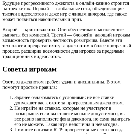
Будущее прогрессивного джекпота в онлайн-казино строится
на трех китах. Первый — глобальные сети, объединяющие
тысячи видеослотов и даже игр с живым дилером, где также
может появиться накопительный приз.
Второй — криптовалюты. Они обеспечивают мгновенные
выплаты без комиссий. Третий — блокчейн, дающий игрокам
возможность проверить честность розыгрыша. Вместе эти
технологии превратят охоту за джекпотом в более прозрачный
процесс, расширив возможности для игроков за пределами
традиционных видеослотов.
Советы игрокам
Охота за джекпотом требует удачи и дисциплины. В этом
помогут простые правила:
Заранее ознакомьтесь с условиями: не все ставки
допускают вас к охоте за прогрессивным джекпотом.
Не играйте на ставках, которые не участвуют в
розыгрыше: если вы ставите меньше допустимого, вы
все равно наполняете фонд джекпота, но сами выиграть
его не можете. Такая игра нелогична и невыгодна.
Помните о низком RTP: прогрессивные слоты всегда