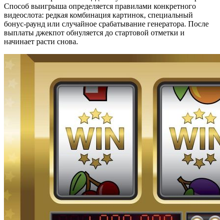
Способ выигрыша определяется правилами конкретного
видеослота: редкая комбинация картинок, специальный
бонус-раунд или случайное срабатывание генератора. После
выплаты джекпот обнуляется до стартовой отметки и
начинает расти снова.