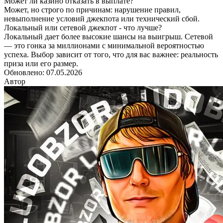
Может ли казино отказать в выплате?
Может, но строго по причинам: нарушение правил,
невыполнение условий джекпота или технический сбой.
Локальный или сетевой джекпот - что лучше?
Локальный дает более высокие шансы на выигрыш. Сетевой
— это гонка за миллионами с минимальной вероятностью
успеха. Выбор зависит от того, что для вас важнее: реальность
приза или его размер.
Обновлено:
07.05.2026
Автор