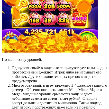
По количеству уровней:
Одноуровневый: в видеослоте присутствует только один
прогрессивный джекпот. Игрок либо выигрывает его,
либо нет. Других накопительных призов в игре не
предусмотрено.
Многоуровневый: в игру заложено 3-4 джекпота разного
размера. Обычно они называются Mini, Minor, Major и
Mega. Младшие уровни срываются чаще и дают
небольшие суммы до сотен тысяч рублей. Старшие
растут дольше и достигают миллионов. Такой подход
дает игроку подстраховку: даже если не повезло с