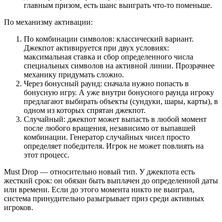
главным призом, есть шанс выиграть что-то поменьше.
По механизму активации:
По комбинации символов: классический вариант.
Джекпот активируется при двух условиях:
максимальная ставка и сбор определенного числа
специальных символов на активной линии. Прозрачнее
механику придумать сложно.
Через бонусный раунд: сначала нужно попасть в
бонусную игру. А уже внутри бонусного раунда игроку
предлагают выбирать объекты (сундуки, шары, карты), в
одном из которых спрятан джекпот.
Случайный: джекпот может выпасть в любой момент
после любого вращения, независимо от выпавшей
комбинации. Генератор случайных чисел просто
определяет победителя. Игрок не может повлиять на
этот процесс.
Must Drop — относительно новый тип. У джекпота есть
жесткий срок: он обязан быть выплачен до определенной даты
или времени. Если до этого момента никто не выиграл,
система принудительно разыгрывает приз среди активных
игроков.