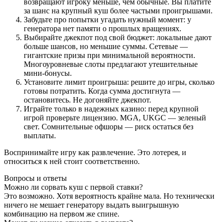
возвращают игроку меньше, чем обычные. Вы платите
за шанс на крупный куш более частыми проигрышами.
Забудьте про попытки угадать нужный момент: у
генератора нет памяти о прошлых вращениях.
Выбирайте джекпот под свой бюджет: локальные дают
больше шансов, но меньшие суммы. Сетевые —
гигантские призы при минимальной вероятности.
Многоуровневые слоты предлагают утешительные
мини-бонусы.
Установите лимит проигрыша: решите до игры, сколько
готовы потратить. Когда сумма достигнута —
остановитесь. Не догоняйте джекпот.
Играйте только в надежных казино: перед крупной
игрой проверьте лицензию. MGA, UKGC — зеленый
свет. Сомнительные офшоры — риск остаться без
выплаты.
Воспринимайте игру как развлечение. Это лотерея, и
относиться к ней стоит соответственно.
Вопросы и ответы
Можно ли сорвать куш с первой ставки?
Это возможно. Хотя вероятность крайне мала. Но технически
ничего не мешает генератору выдать выигрышную
комбинацию на первом же спине.