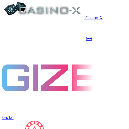
Casino X
Izzi
Gizbo