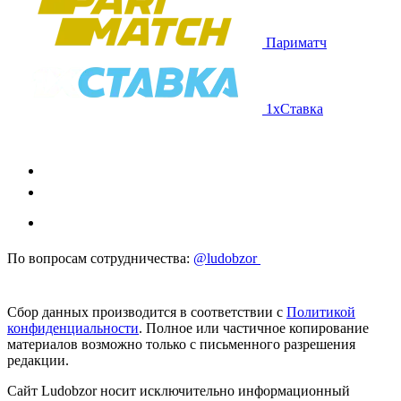
Париматч
1хСтавка
По вопросам сотрудничества:
@ludobzor
Сбор данных производится в соответствии с
Политикой
конфиденциальности
. Полное или частичное копирование
материалов возможно только с письменного разрешения
редакции.
Сайт Ludobzor носит исключительно информационный