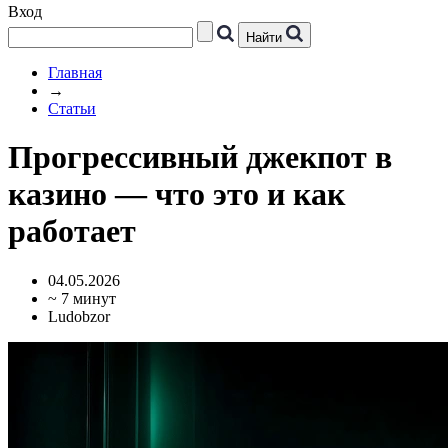
Вход
Найти
Главная
→
Статьи
Прогрессивный джекпот в
казино — что это и как
работает
04.05.2026
~ 7 минут
Ludobzor