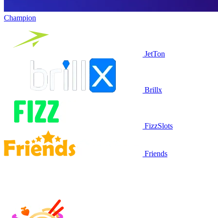
Champion
JetTon
Brillx
FizzSlots
Friends