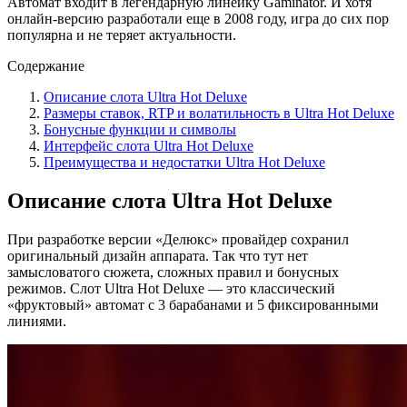
Автомат входит в легендарную линейку Gaminator. И хотя
онлайн-версию разработали еще в 2008 году, игра до сих пор
популярна и не теряет актуальности.
Содержание
Описание слота Ultra Hot Deluxe
Размеры ставок, RTP и волатильность в Ultra Hot Deluxe
Бонусные функции и символы
Интерфейс слота Ultra Hot Deluxe
Преимущества и недостатки Ultra Hot Deluxe
Описание слота Ultra Hot Deluxe
При разработке версии «Делюкс» провайдер сохранил
оригинальный дизайн аппарата. Так что тут нет
замысловатого сюжета, сложных правил и бонусных
режимов. Слот Ultra Hot Deluxe — это классический
«фруктовый» автомат с 3 барабанами и 5 фиксированными
линиями.