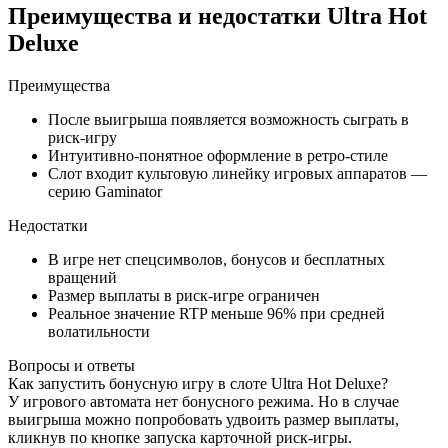
Преимущества и недостатки Ultra Hot
Deluxe
Преимущества
После выигрыша появляется возможность сыграть в
риск-игру
Интуитивно-понятное оформление в ретро-стиле
Слот входит культовую линейку игровых аппаратов —
серию Gaminator
Недостатки
В игре нет спецсимволов, бонусов и бесплатных
вращений
Размер выплаты в риск-игре ограничен
Реальное значение RTP меньше 96% при средней
волатильности
Вопросы и ответы
Как запустить бонусную игру в слоте Ultra Hot Deluxe?
У игрового автомата нет бонусного режима. Но в случае
выигрыша можно попробовать удвоить размер выплаты,
кликнув по кнопке запуска карточной риск-игры.