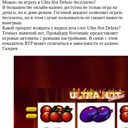
Можно ли играть в Ultra Hot Deluxe бесплатно?
В большинстве онлайн-казино доступна не только игра на
деньги, но и демо-режим. Гостевой аккаунт позволяет играть
бесплатно, но в этом случае пользователь не сможет вывести
выигрыш.
Какой процент возврата у видеослота слот Ultra Hot Deluxe?
Точных значений нет. Провайдер Novomatic предоставляет
игровые автоматы с разными настройками. В связи с этим
показатель RTP может отличаться в зависимости от казино.
Галерея