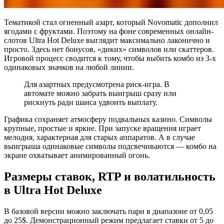
Тематикой стал огненный азарт, который Novomatic дополнил
ягодами с фруктами. Поэтому на фоне современных онлайн-
слотов Ultra Hot Deluxe выглядит максимально лаконично и
просто. Здесь нет бонусов, «диких» символов или скаттеров.
Игровой процесс сводится к тому, чтобы выбить комбо из 3-х
одинаковых значков на любой линии.
Для азартных предусмотрена риск-игра. В
автомате можно забрать выигрыш сразу или
рискнуть ради шанса удвоить выплату.
Графика сохраняет атмосферу подвальных казино. Символы
крупные, простые и яркие. При запуске вращения играет
мелодия, характерная для старых аппаратов. А в случае
выигрыша одинаковые символы подсвечиваются — комбо на
экране охватывает анимированный огонь.
Размеры ставок, RTP и волатильность
в Ultra Hot Deluxe
В базовой версии можно заключать пари в диапазоне от 0,05
до 25$. Демонстрационный режим предлагает ставки от 5 до