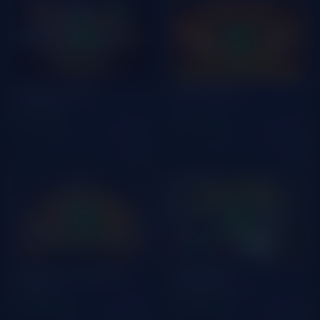
Diamond reels
Fire Eruption
1×2 Gaming
—
Подробнее
Подробнее
Dynamite riches the
Nitro Nights
mother lode
Red Tiger
Hacksaw Gaming