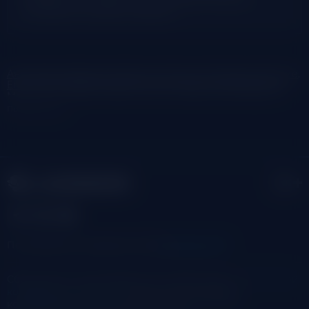
Youtube, сеть тематичных Телеграм каналов,
основатель портала Ludobzor.
Аниме
Бокс
Вампиры
Викинги
Джунгли
Драконы
Другие
Египет
Еда
Зомби
Киноиндустрия
Классика
Криминал
Магия
Неон
Пираты
Приключения
Природа
Рыбалка
Сокровища
Спорт
Стимпанк / Готический триллер
Показать все
Фантастика
Фестиваль
Фильмы
Фрукты
Фэнтези
По вопросам сотрудничества:
@ludobzor
Сбор данных производится в соответствии с
Политикой
конфиденциальности
. Полное или частичное
копирование материалов возможно только с