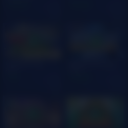
Подробнее
Подробнее
Fruit Shop Frenzy
RoboCop: Cash Collect
NetEnt
Playtech
Подробнее
Подробнее