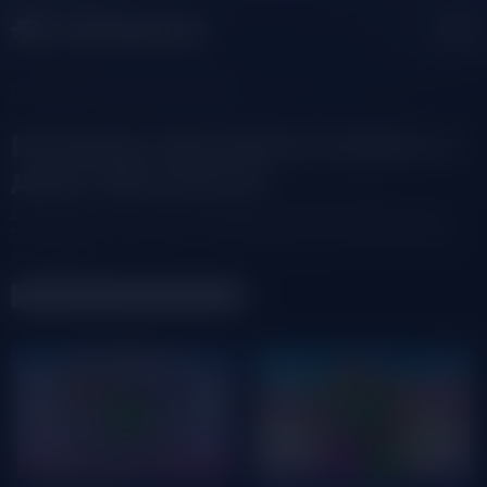
Главная
→
Игровые автоматы
Игровые автоматы играть в
демо бесплатно
Демоверсия слотов позволяют пользователям казино
тестировать новинки от провайдеров без пополнения
счета. Почти на каждой площадке можно играть онлайн
Читать далее
в игровые автоматы бесплатно, без регистрации и СМС.
В таком режиме все ставки и бонусные функции
оплачиваются условными кредитами, а не деньгами со
счета. На многих сайтах для доступа к демоверсии не
нужна регистрация.