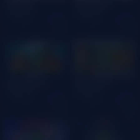
Sugar Rush
Sweet Bonanza
Pragmatic Play
Pragmatic Play
Подробнее
Подробнее
Big Bass Bonanza
Temple Tumble
Pragmatic Play
Relax Gaming
Подробнее
Подробнее