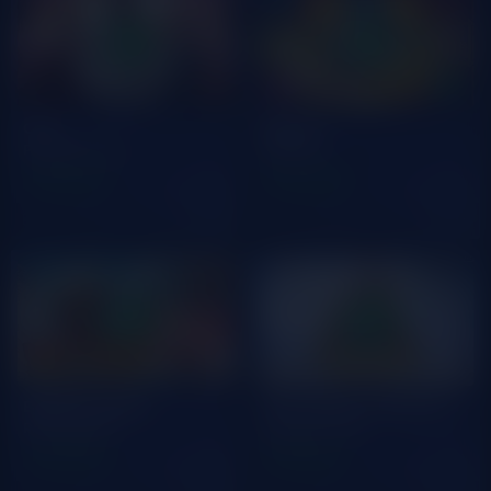
Cult
Egg Inc.
Pragmatic Play
True Lab
Подробнее
Подробнее
Big Bass Splash
Слот Gates of Olympus
1000
Reel Kingdom
Pragmatic Play