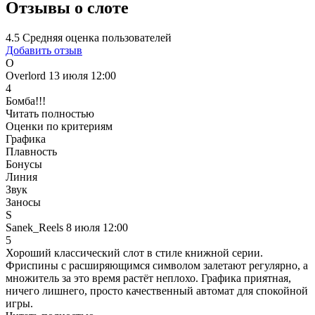
Отзывы о слоте
4.5
Средняя оценка пользователей
Добавить отзыв
O
Overlord
13 июля 12:00
4
Бомба!!!
Читать полностью
Оценки по критериям
Графика
Плавность
Бонусы
Линия
Звук
Заносы
S
Sanek_Reels
8 июля 12:00
5
Хороший классический слот в стиле книжной серии.
Фриспины с расширяющимся символом залетают регулярно, а
множитель за это время растёт неплохо. Графика приятная,
ничего лишнего, просто качественный автомат для спокойной
игры.