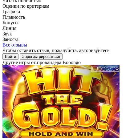
Читать полностью
Оценки по критериям
Графика
Плавность
Бонусы
Линия
Звук
Заносы
Все отзывы
Чтобы оставить отзыв, пожалуйста, авторизуйтесь
Войти
Зарегистрироваться
Другие игры от провайдера Booongo