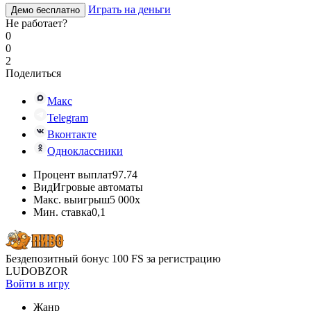
Играть на деньги
Демо бесплатно
Не работает?
0
0
2
Поделиться
Макс
Telegram
Вконтакте
Одноклассники
Процент выплат
97.74
Вид
Игровые автоматы
Макс. выигрыш
5 000x
Мин. ставка
0,1
Бездепозитный бонус 100 FS за регистрацию
LUDOBZOR
Войти в игру
Жанр