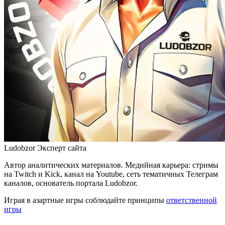
Ludobzor
Эксперт сайта
Автор аналитических материалов. Медийная карьера: стримы
на Twitch и Kick, канал на Youtube, сеть тематичных Телеграм
каналов, основатель портала Ludobzor.
Играя в азартные игры соблюдайте принципы
ответственной
игры