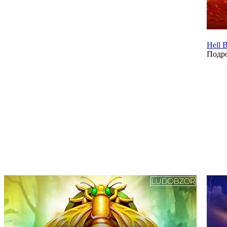
Hell 
Подр