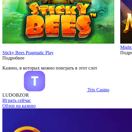
Might
Sticky Bees
Pragmatic Play
Подр
Подробнее
Казино, в которых можно поиграть в этот слот
Trix Casino
LUDOBZOR
Играть сейчас
Обзор на казино