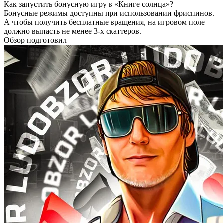
Как запустить бонусную игру в «Книге солнца»?
Бонусные режимы доступны при использовании фриспинов.
А чтобы получить бесплатные вращения, на игровом поле
должно выпасть не менее 3-х скаттеров.
Обзор подготовил