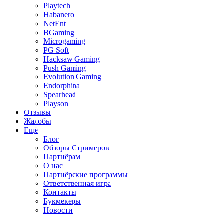
Playtech
Habanero
NetEnt
BGaming
Microgaming
PG Soft
Hacksaw Gaming
Push Gaming
Evolution Gaming
Endorphina
Spearhead
Playson
Отзывы
Жалобы
Ещё
Блог
Обзоры Стримеров
Партнёрам
О нас
Партнёрские программы
Ответственная игра
Контакты
Букмекеры
Новости