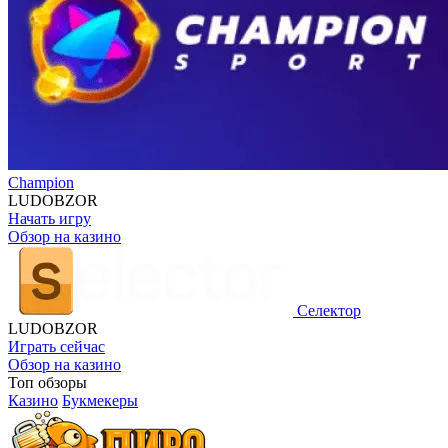
Champion
LUDOBZOR
Начать игру
Обзор на казино
Селектор
LUDOBZOR
Играть сейчас
Обзор на казино
Топ обзоры
Казино
Букмекеры