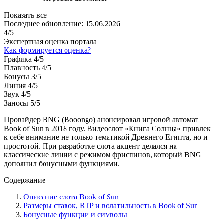
Показать все
Последнее обновление: 15.06.2026
4
/5
Экспертная оценка портала
Как формируется оценка?
Графика
4/5
Плавность
4/5
Бонусы
3/5
Линия
4/5
Звук
4/5
Заносы
5/5
Провайдер BNG (Booongo) анонсировал игровой автомат
Book of Sun в 2018 году. Видеослот «Книга Солнца» привлек
к себе внимание не только тематикой Древнего Египта, но и
простотой. При разработке слота акцент делался на
классические линии с режимом фриспинов, который BNG
дополнил бонусными функциями.
Содержание
Описание слота Book of Sun
Размеры ставок, RTP и волатильность в Book of Sun
Бонусные функции и символы