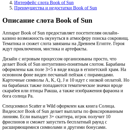
Интерфейс слота Book of Sun
Преимущества и недостатки Book of Sun
Описание слота Book of Sun
Аппарат Book of Sun предоставляет посетителям онлайн-
казино возможность окунуться в атмосферу поиска сокровищ.
Тематика и сюжет слота завязаны на Древнем Египте. Героя
ждут приключения, мистика и артефакты.
Дизайн с игровым процессом организованы просто, что
делает Book of Sun интуитивно-понятным слотом. Барабаны
оформлены как поле 3×5 в виде входа в египетский храм. На
основном фоне виден песчаный пейзаж с пирамидами.
Карточные символы A, K, Q, J и 10 идут с низкой оплатой. Но
на барабанах также попадаются тематические значки вроде
скарабея или птицы Ракша, а также изображения фараона и
бога солнца Ра.
Спецсимвол Scatter и Wild оформлен как книга Солнца.
Видеослот Book of Sun делает выплаты по фиксированным
линиям. Если выпадет 3+ скаттера, игрок получит 10
фриспинов и сможет запустить бесплатный раунд с
расширяющимися символами и другими бонусами.