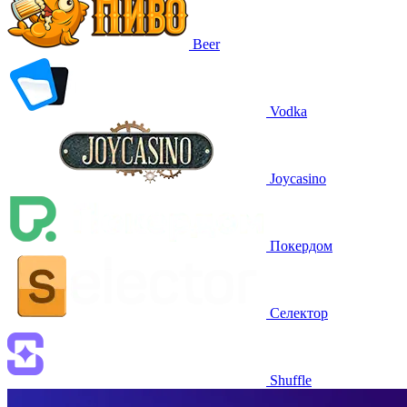
Beer
Vodka
Joycasino
Покердом
Селектор
Shuffle