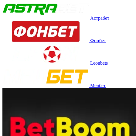
Астрабет
Фонбет
Leonbets
Мелбет