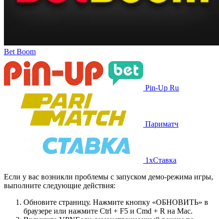
Bet Boom
Pin-Up Ru
Париматч
1хСтавка
Если у вас возникли проблемы с запуском демо-режима игры,
выполните следующие действия:
Обновите страницу. Нажмите кнопку «ОБНОВИТЬ» в
браузере или нажмите Ctrl + F5 и Cmd + R на Mac.