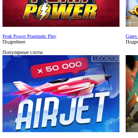
Peak Power
Pragmatic Play
Gates
Подробнее
Подр
Популярные слоты