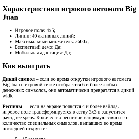
Характеристики игрового автомата Big
Juan
Игровое поле: 4х5;
Линии: 40 активных линий;
Максимальный множитель: 2600х;
Бесплатный демо: Да;
Мобильная адаптация: Да;
Как выиграть
Дикий символ
– если во время открутки игрового автомата
Big Juan в игровой сетке отобразятся 6 и более любых
денежных символов, они автоматически превратятся в дикий
widle.
Респины
— если на экране появятся 4 и более вайлда,
игровое поле трансформируется в сетку 3х3 и запустится
раунд ree spens. Количество респинов напрямую зависит от
количество специальных символов, выпавших во время
последней открутки: