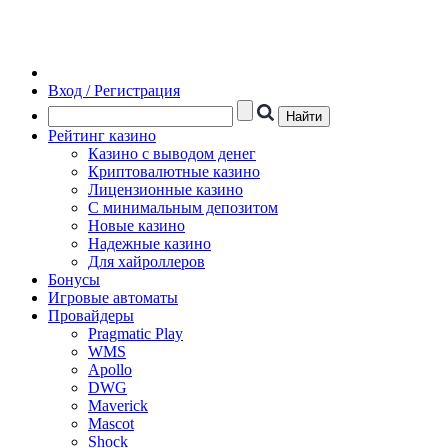
Вход / Регистрация
Найти
Рейтинг казино
Казино с выводом денег
Криптовалютные казино
Лицензионные казино
С минимальным депозитом
Новые казино
Надежные казино
Для хайроллеров
Бонусы
Игровые автоматы
Провайдеры
Pragmatic Play
WMS
Apollo
DWG
Maverick
Mascot
Shock