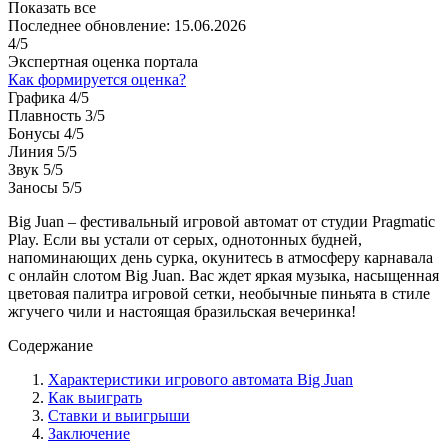
Показать все
Последнее обновление: 15.06.2026
4
/5
Экспертная оценка портала
Как формируется оценка?
Графика
4/5
Плавность
3/5
Бонусы
4/5
Линия
5/5
Звук
5/5
Заносы
5/5
Big Juan – фестивальный игровой автомат от студии Pragmatic
Play. Если вы устали от серых, однотонных будней,
напоминающих день сурка, окунитесь в атмосферу карнавала
с онлайн слотом Big Juan. Вас ждет яркая музыка, насыщенная
цветовая палитра игровой сетки, необычные пиньята в стиле
жгучего чили и настоящая бразильская вечеринка!
Содержание
Характеристики игрового автомата Big Juan
Как выиграть
Ставки и выигрыши
Заключение