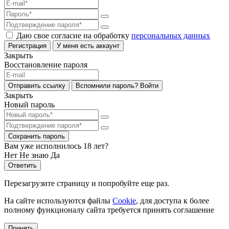
Даю свое согласие на обработку
персональных данных
Регистрация
У меня есть аккаунт
Закрыть
Восстановление пароля
Отправить ссылку
Вспомнили пароль? Войти
Закрыть
Новый пароль
Сохранить пароль
Вам уже исполнилось 18 лет?
Нет
Не знаю
Да
Ответить
Перезагрузите страницу и попробуйте еще раз.
На сайте используются файлы
Cookie
, для доступа к более
полному функционалу сайта требуется принять соглашение
Принять