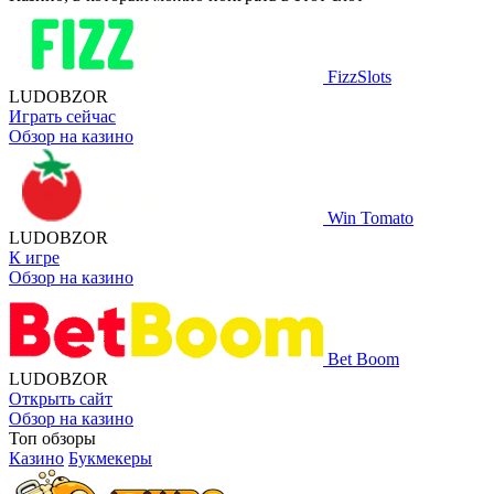
FizzSlots
LUDOBZOR
Играть сейчас
Обзор на казино
Win Tomato
LUDOBZOR
К игре
Обзор на казино
Bet Boom
LUDOBZOR
Открыть сайт
Обзор на казино
Топ обзоры
Казино
Букмекеры