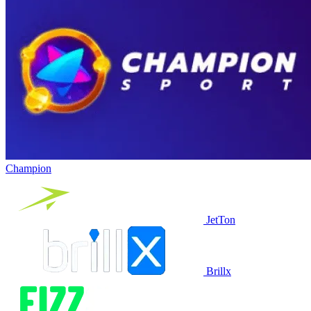
Champion
JetTon
Brillx