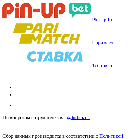
Pin-Up Ru
Париматч
1хСтавка
По вопросам сотрудничества:
@ludobzor
Сбор данных производится в соответствии с
Политикой