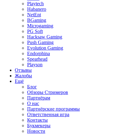
Playtech
Habanero
NetEnt
BGaming
Microgaming
PG Soft
Hacksaw Gaming
Push Gaming
Evolution Gaming
Endorphina
Spearhead
Playson
Отзывы
Жалобы
Ещё
Блог
Обзоры Стримеров
Партнёрам
О нас
Партнёрские программы
Ответственная игра
Контакты
Букмекеры
Новости