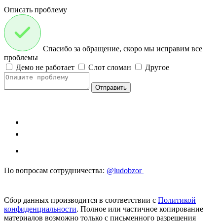
Описать проблему
Спасибо за обращение, скоро мы исправим все
проблемы
Демо не работает
Слот сломан
Другое
Отправить
По вопросам сотрудничества:
@ludobzor
Сбор данных производится в соответствии с
Политикой
конфиденциальности
. Полное или частичное копирование
материалов возможно только с письменного разрешения