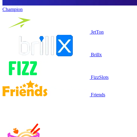
Champion
JetTon
Brillx
FizzSlots
Friends