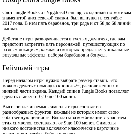
Слот Jungle Books от Yggdrasil Gaming, созданный по мотивам
знаменитой диснеевской сказки, был выпущен в сентябре
2017 года. В нем пять барабанов, три ряда и от 58 до 68 линий
выплат.
Действие игры разворачивается в густых джунглях, где вам
предстоит встретить пять персонажей, путешествующих по
разным локациям, каждая из которых предлагает уникальные
визуальные эффекты, наборы барабанов и бонусы.
Геймплей игры
Перед началом игры нужно выбрать размер ставки. Это
можно сделать с помощью кнопок -/+, расположенных в
нижней части экрана. Каждый спин в Jungle Books позволяет
сделать ставку от 0,10 до 100 монет.
Высокооплачиваемые символы игры состоят из
разнообразных фруктов, каждый из которых имеет свою
собственную ценность. Выплаты за комбинации с участием
этих символов составляют от 9 до 100 монет. Символы
низкого достоинства включают классические карточные
масти: пики, трефы, бубны и червы.