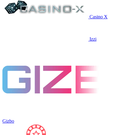
Casino X
Izzi
Gizbo