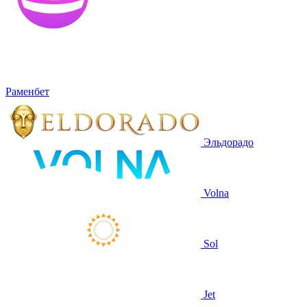
Раменбет
Эльдорадо
Volna
Sol
Jet