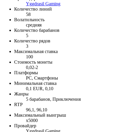
Yggdrasil Gaming
Количество линий
58
Волатильность
средняя
Количество барабанов
5
Количество рядов
3
Максимальная ставка
100
Стоимость монеты
0,02-2
Платформы
PC, Смартфоны
Минимальная ставка
0,1 EUR, 0,10
Жанры
5 барабанов, Приключения
RTP
96,1, 96,10
Максимальный выигрыш
x5000
Провайдер
Yggdrasil Gaming