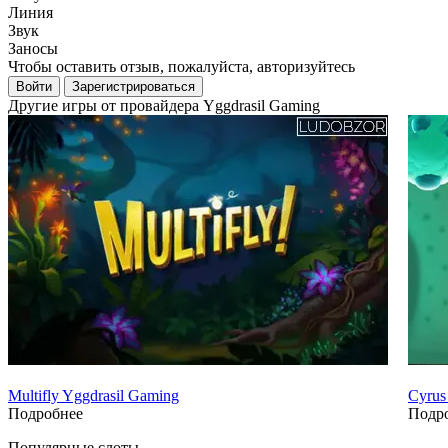
Линия
Звук
Заносы
Чтобы оставить отзыв, пожалуйста, авторизуйтесь
Войти
Зарегистрироваться
Другие игры от провайдера Yggdrasil Gaming
Multifly
Yggdrasil Gaming
Cyrus
Подробнее
Подр
Популярные слоты