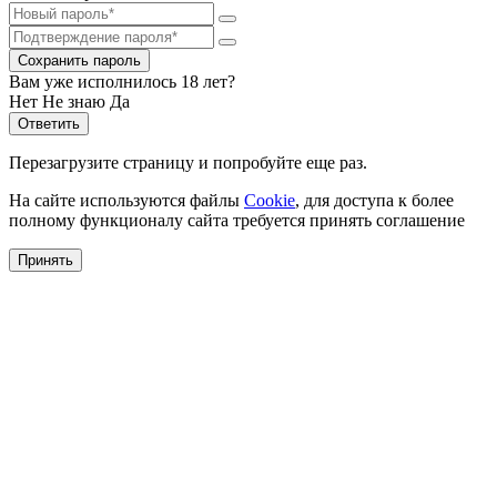
Сохранить пароль
Вам уже исполнилось 18 лет?
Нет
Не знаю
Да
Ответить
Перезагрузите страницу и попробуйте еще раз.
На сайте используются файлы
Cookie
, для доступа к более
полному функционалу сайта требуется принять соглашение
Принять