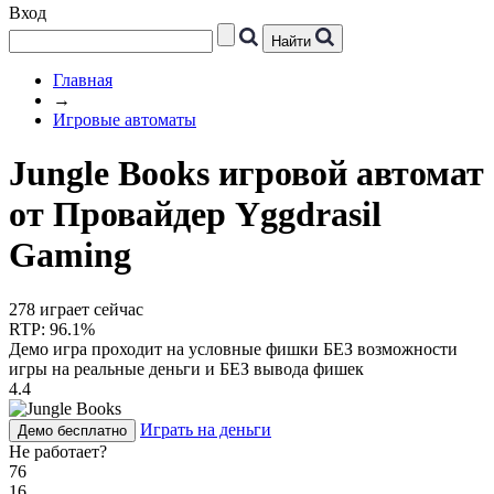
Вход
Найти
Главная
→
Игровые автоматы
Jungle Books игровой автомат
от Провайдер Yggdrasil
Gaming
278 играет сейчас
RTP: 96.1%
Демо игра проходит на условные фишки БЕЗ возможности
игры на реальные деньги и БЕЗ вывода фишек
4.4
Играть на деньги
Демо бесплатно
Не работает?
76
16