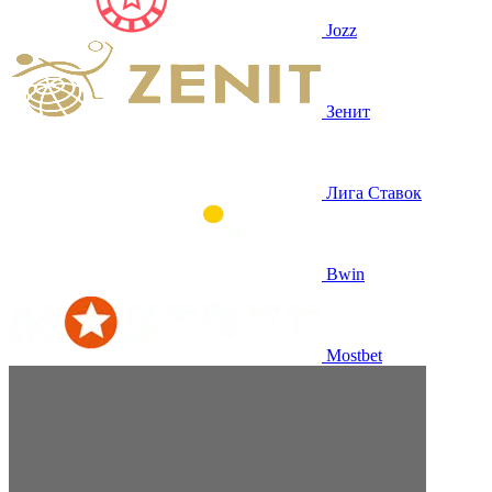
Jozz
Зенит
Лига Ставок
Bwin
Mostbet