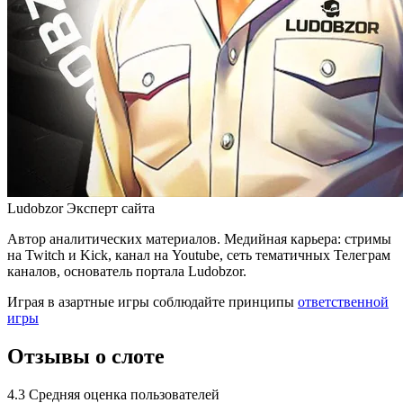
Ludobzor
Эксперт сайта
Автор аналитических материалов. Медийная карьера: стримы
на Twitch и Kick, канал на Youtube, сеть тематичных Телеграм
каналов, основатель портала Ludobzor.
Играя в азартные игры соблюдайте принципы
ответственной
игры
Отзывы о слоте
4.3
Средняя оценка пользователей