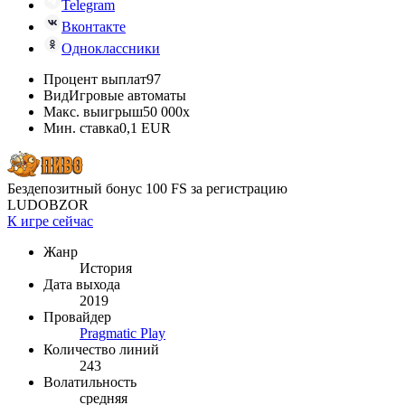
Telegram
Вконтакте
Одноклассники
Процент выплат
97
Вид
Игровые автоматы
Макс. выигрыш
50 000x
Мин. ставка
0,1 EUR
Бездепозитный бонус 100 FS за регистрацию
LUDOBZOR
К игре сейчас
Жанр
История
Дата выхода
2019
Провайдер
Pragmatic Play
Количество линий
243
Волатильность
средняя