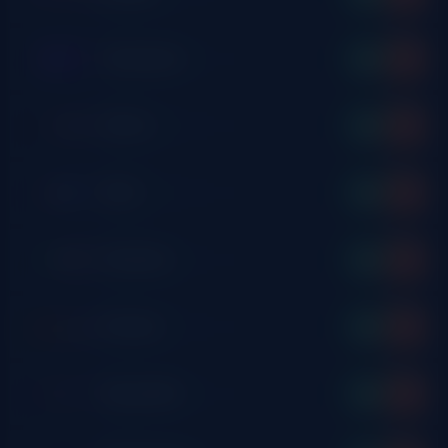
Champion
JetTon
Brillx
FizzSlots
Friends
Раменбет