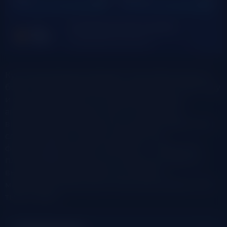
Экспертная оценка портала
/5
Как формируется оценка?
Культовый безрукий бандит Fisticuffs (Кулачные
бои) от девелопера Netent увидел свет в 2013 году
и сразу же вошел в топ любимых игровых
автоматов гэмблеров. За его способность
выплачивать выигрыши как справа налево, так и
слева направо, а также за необычное
формирование диких символов — отдельный
плюс разработчикам. Ну и нельзя не сказать о
высоком проценте RPG (почти 97%!) и
максимально возможном выигрыше равном 100
тысяч монет.