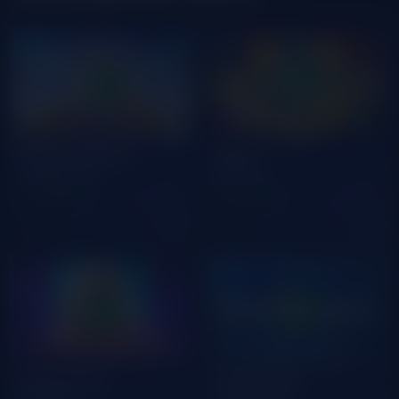
Gates of Olympus
Egg Inc
Pragmatic Play
True Lab
Подробнее
Подробнее
Book Of Lady
Great Lagoon
Endorphina
Pragmatic Play