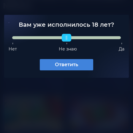
NetEnt
Вам уже исполнилось 18 лет?
Бездепозитный бонус 100 FS
Нет
Не знаю
Да
LUDOBZOR
Gorilla Kingdom
Aloha! Cluster Pays
Перейти в казино
Ответить
NetEnt
NetEnt
Обзор казино
Подробнее
Подробнее