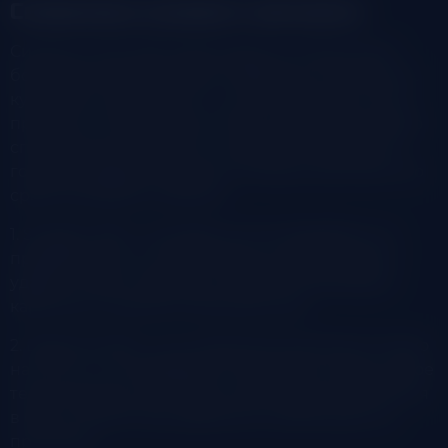
Символика игрового автомата
Символы Fisticuffs представлены элементами
бойцовской экипировки: табуретка, полотенце с
кувшином, обувь, ринг и т.д. Эти картинки могут
принести пользователю 5-60 монет. Другое дело
специальные символы, которое оплачиваются
гораздо щедрее! В данном игровом автомате это
сразу три Диких символа:
1. Straight Wild – выпадая на 3-ем барабане, он
превращается в супер-бойца, который одним
ударом может заменить собой близлежащие
картинки и принести большой куш.
2. Diagonal Wild – его появление возможно только
на 2-ом и 4-ом барабанах. Несмотря на свое хилое
телосложение, этот боец моментально бросается
в бой и меняет безнадежные комбинации на
призовые.