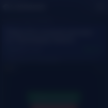
Главная
→
Игровые автоматы
Fisticuffs игровой автомат
от Провайдер NetEnt
318 играет сейчас
RTP: —%
Демо игра проходит на условные фишки БЕЗ возможности игры на
реальные деньги и БЕЗ вывода фишек
5.0
Демо бесплатно