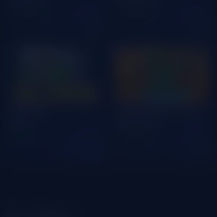
Подробнее
Подробнее
Halloween
Big Bass Floats My Boat
Belatra
Pragmatic Play
Подробнее
Топ обзоры