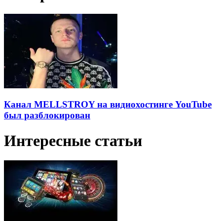
Канал MELLSTROY на видиохостинге YouTube
был разблокирован
Интересные статьи