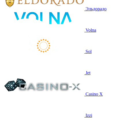
Эльдорадо
Volna
Sol
Jet
Casino X
Izzi