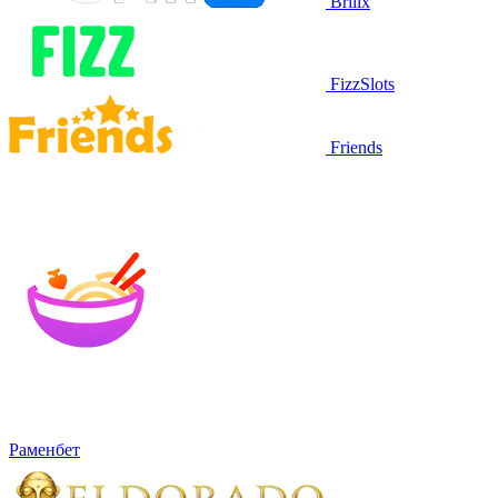
Brillx
FizzSlots
Friends
Раменбет