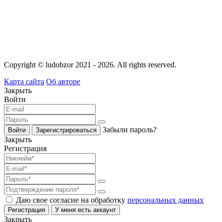
Copyright © ludobzor 2021 - 2026. All rights reserved.
Карта сайта
Об авторе
Закрыть
Войти
Забыли пароль?
Войти
Зарегистрироваться
Закрыть
Регистрация
Даю свое согласие на обработку
персональных данных
Регистрация
У меня есть аккаунт
Закрыть