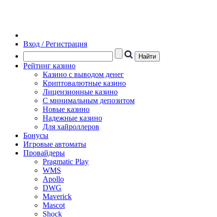
Вход / Регистрация
Найти
Рейтинг казино
Казино с выводом денег
Криптовалютные казино
Лицензионные казино
С минимальным депозитом
Новые казино
Надежные казино
Для хайроллеров
Бонусы
Игровые автоматы
Провайдеры
Pragmatic Play
WMS
Apollo
DWG
Maverick
Mascot
Shock