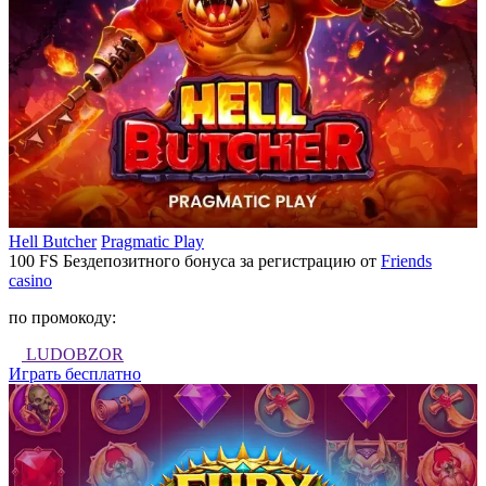
Hell Butcher
Pragmatic Play
100 FS Бездепозитного бонуса за регистрацию от
Friends
casino
по промокоду:
LUDOBZOR
Играть бесплатно