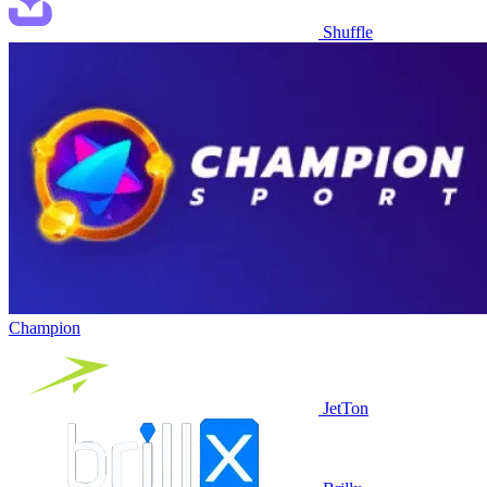
Shuffle
Champion
JetTon