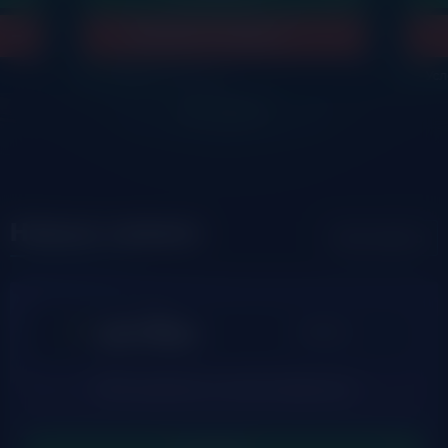
Забрать подарок
Условия получения
Усл
Все бонусы
Новые казино
Все казино
JetTon