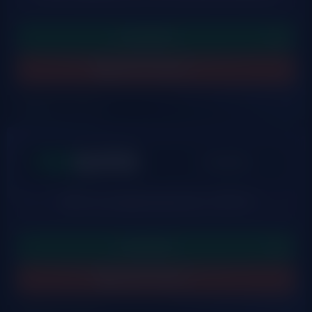
LUDOBZOR
Зайти в казино
Обзор на казино
FizzSlots
LUDOBZOR
Играть сейчас