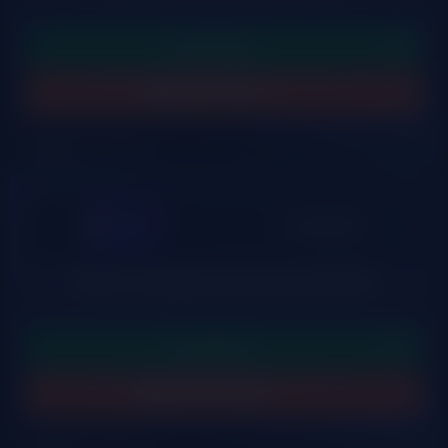
LUDOBZOR
Начать игру
Обзор на казино
Champion
LUDOBZOR
Играть сейчас