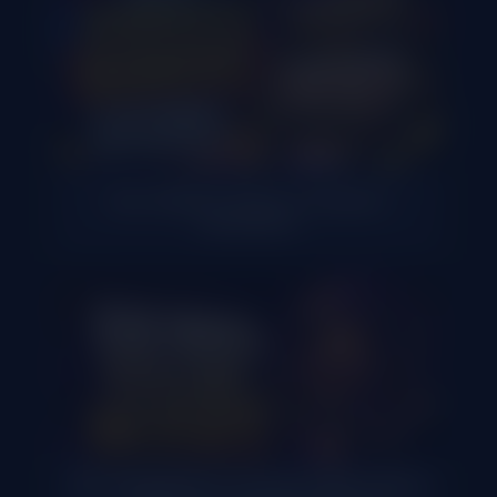
Как поймать бонус в игровых
автоматах
Как определить, что слот даёт отдачу