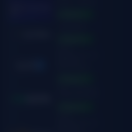
100 FS + 350000
Промокод
LUDOBZOR
Промокод
100 FS
Бездепозитного
бонуса за
регистрацию
Промокод
100% + 100 FS на
первый депозит
Промокод
100 FS
Бездепозитного
бонуса за