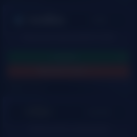
Vodka
LUDOBZOR
Перейти и играть
Обзор на казино
Joycasino