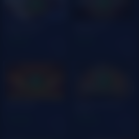
Gates of Valhalla
Diamond reels
Pragmatic Play
1×2 Gaming
Подробнее
Подробнее
Fire Eruption
Dynamite riches the
mother lode
—
Red Tiger
Подробнее
Подробнее