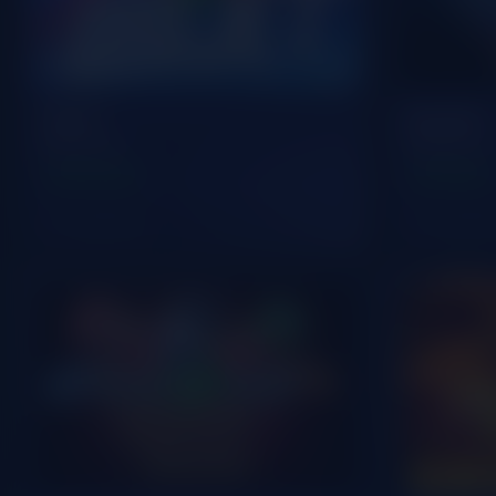
Jet Air
Rox Kali
BGaming
BGaming
Подробнее
Подробн