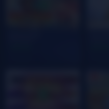
Big Bass Splash
Слот Gat
Reel Kingdom
Pragmatic 
Подробнее
Подробн