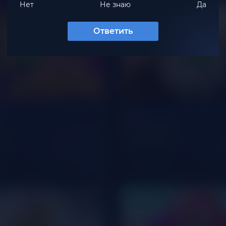
Нет
Не знаю
Да
Ответить
r
Cult
Pragmatic Play
ее
Подробнее