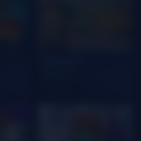
Temple Tumble
Relax Gaming
Подробнее