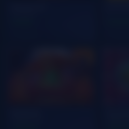
Diamond reels
Fire Erup
1×2 Gaming
—
Подробнее
Подробн
Hell Butcher
Fury of A
Pragmatic Play
Pragmatic 