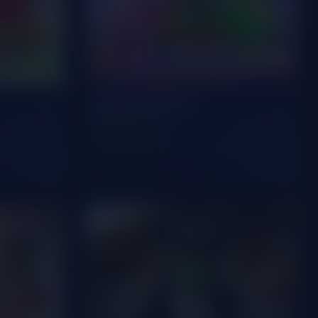
Sugar Rush 1000
Pragmatic Play
Подробнее