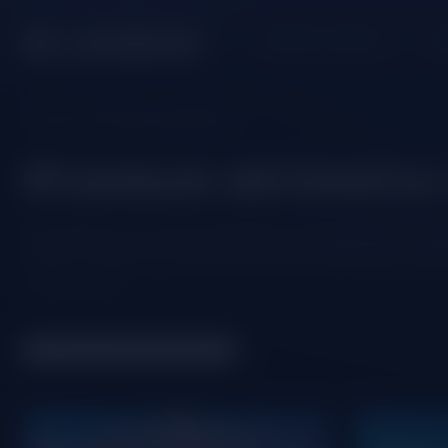
Рейтинг казино
Бо
Главная
→
Игровые автоматы
Игровые автоматы 
Демоверсия слотов позволяют пользователям каз
играть онлайн в игровые автоматы бесплатно, б
кредитами, а не деньгами со счета. На многих сай
Читать далее