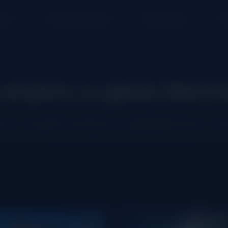
нусы
Игровые автоматы
Провайдеры
Отз
играть в демо бесп
ино тестировать новинки от провайдеров без попол
ез регистрации и СМС. В таком режиме все ставки и
тах для доступа к демоверсии не нужна регистрация.