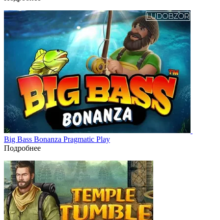
Big Bass Bonanza
Pragmatic Play
Подробнее