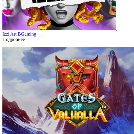
Izzi Art
BGaming
Подробнее