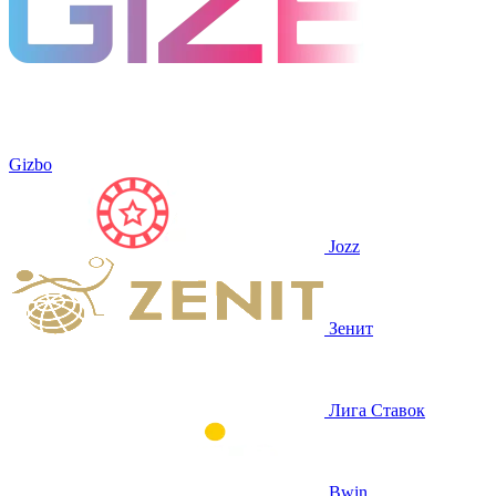
Gizbo
Jozz
Зенит
Лига Ставок
Bwin