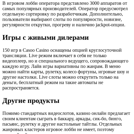
В игровом лобби оператора представлено 3000 аппаратов от
самых популярных производителей. Оператор предусмотрел
отдельную сортировку по разработчикам. Дополнительно,
пользователи выбирают слоты по популярности, новизне,
регулярности открутки, прогреву и наличию jackpot-опции.
Игры с живыми дилерами
150 игр в Casoo Casino оснащены опцией круглосуточной
трансляции. Live режим включает в себя не только
видеоплеер, но и специального ведущего, сопровождающего
каждую игру. Лайв игры вариативны по жанрам. В меню
можно найти карты, рулетку, колесо фортуны, игровые шоу и
другие настолки. Live слоты можно открутить только на
деньги, бесплатный режим на такие автоматы не
распространяется.
Другие продукты
Помимо стандартных видеослотов, казино онлайн предлагает
своим клиентам сыграть в баккару, аркады, сик-бо, бинго,
пасьянс, рулетку и другие настольные тайтлы. Отдельных
жанровых кластеров игровое лобби не имеет, поэтому