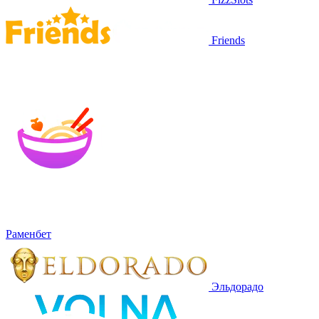
Friends
Раменбет
Эльдорадо