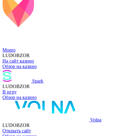
Monro
LUDOBZOR
На сайт казино
Обзор на казино
Spark
LUDOBZOR
В игру
Обзор на казино
Volna
LUDOBZOR
Открыть сайт