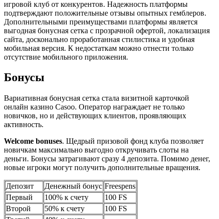
игровой клуб от конкурентов. Надежность платформы
подтверждают положительные отзывы опытных гемблеров.
Дополнительными преимуществами платформы является
выгодная бонусная сетка с прозрачной офертой, локализация
сайта, досконально проработанная стилистика и удобная
мобильная версия. К недостаткам можно отнести только
отсутствие мобильного приложения.
Бонусы
Вариативная бонусная сетка стала визитной карточкой
онлайн казино Casoo. Оператор награждает не только
новичков, но и действующих клиентов, проявляющих
активность.
Welcome bonuses
. Щедрый призовой фонд клуба позволяет
новичкам максимально выгодно откручивать слоты на
деньги. Бонусы затрагивают сразу 4 депозита. Помимо денег,
новые игроки могут получить дополнительные вращения.
Депозит
Денежный бонус
Freespens
Первый
100% к счету
100 FS
Второй
50% к счету
100 FS