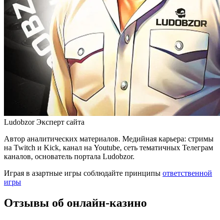
Ludobzor
Эксперт сайта
Автор аналитических материалов. Медийная карьера: стримы
на Twitch и Kick, канал на Youtube, сеть тематичных Телеграм
каналов, основатель портала Ludobzor.
Играя в азартные игры соблюдайте принципы
ответственной
игры
Отзывы об онлайн-казино