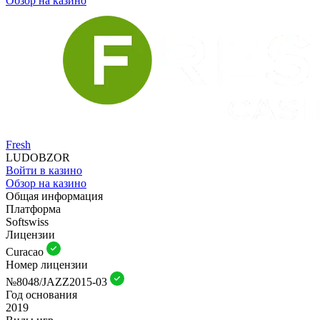
Обзор на казино
Fresh
LUDOBZOR
Войти в казино
Обзор на казино
Общая информация
Платформа
Softswiss
Лицензии
Curacao
Номер лицензии
№8048/JAZZ2015-03
Год основания
2019