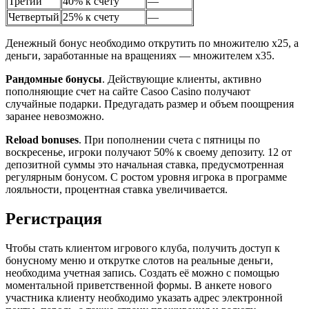
Третий
40% к счету
—
Четвертый
25% к счету
—
Денежный бонус необходимо открутить по множителю х25, а
деньги, заработанные на вращениях — множителем х35.
Рандомные бонусы
. Действующие клиенты, активно
пополняющие счет на сайте Casoo Casino получают
случайные подарки. Предугадать размер и объем поощрения
заранее невозможно.
Reload bonuses
. При пополнении счета с пятницы по
воскресенье, игроки получают 50% к своему депозиту. 12 от
депозитной суммы это начальная ставка, предусмотренная
регулярным бонусом. С ростом уровня игрока в программе
лояльности, процентная ставка увеличивается.
Регистрация
Чтобы стать клиентом игрового клуба, получить доступ к
бонусному меню и открутке слотов на реальные деньги,
необходима учетная запись. Создать её можно с помощью
моментальной приветственной формы. В анкете нового
участника клиенту необходимо указать адрес электронной