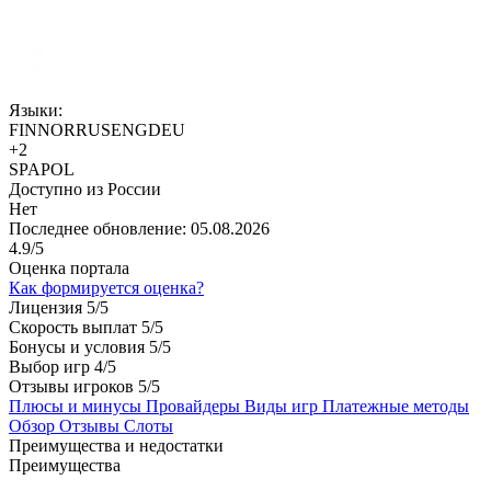
Языки:
FIN
NOR
RUS
ENG
DEU
+2
SPA
POL
Доступно из России
Нет
Последнее обновление:
05.08.2026
4.9
/5
Оценка портала
Как формируется оценка?
Лицензия
5/5
Скорость выплат
5/5
Бонусы и условия
5/5
Выбор игр
4/5
Отзывы игроков
5/5
Плюсы и минусы
Провайдеры
Виды игр
Платежные методы
Обзор
Отзывы
Слоты
Преимущества и недостатки
Преимущества